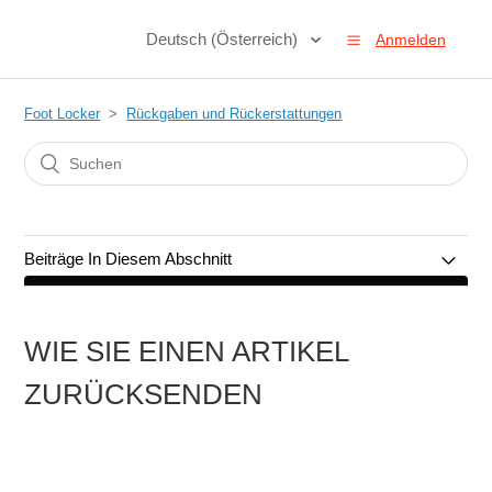
Deutsch (Österreich)
Anmelden
Foot Locker
Rückgaben und Rückerstattungen
Beiträge In Diesem Abschnitt
Wie Sie einen Artikel zurücksenden
WIE SIE EINEN ARTIKEL
Retouren und Rückerstattungen
ZURÜCKSENDEN
Rückerstattung
Beschädigte, Defekte & Falsch Gelieferte