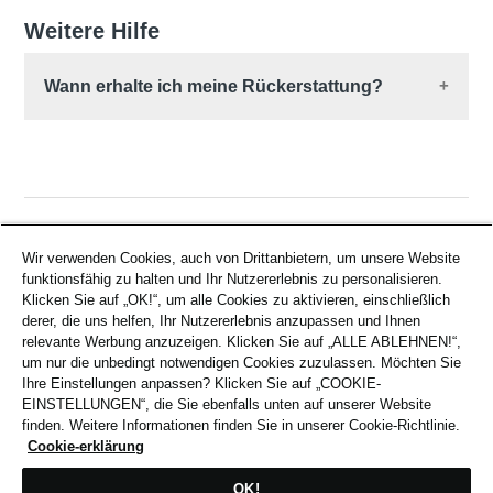
Hygieneartikel sind von der Rückgabe
Rücksendungen sind kostenlos, wenn Sie die
Weitere Hilfe
ausgeschlossen.
Rücksendemethode von Foot Locker nutzen. Bei
Beschädigte oder falsch gelieferte Artikel
alternativen Versandmethoden übernimmt Foot
Wann erhalte ich meine Rückerstattung?
müssen per Post über
Retour anmelden
Locker keine Haftung für Verluste oder Probleme.
zurückgesendet werden.
Weitere Informationen finden Sie unter
Rückerstattung
.
War dieser Beitrag hilfreich?
Wir verwenden Cookies, auch von Drittanbietern, um unsere Website
funktionsfähig zu halten und Ihr Nutzererlebnis zu personalisieren.
Klicken Sie auf „OK!“, um alle Cookies zu aktivieren, einschließlich
derer, die uns helfen, Ihr Nutzererlebnis anzupassen und Ihnen
relevante Werbung anzuzeigen. Klicken Sie auf „ALLE ABLEHNEN!“,
um nur die unbedingt notwendigen Cookies zuzulassen. Möchten Sie
Zurück an den Anfang
Ihre Einstellungen anpassen? Klicken Sie auf „COOKIE-
EINSTELLUNGEN“, die Sie ebenfalls unten auf unserer Website
finden. Weitere Informationen finden Sie in unserer Cookie-Richtlinie.
Cookie-erklärung
Verwandte Beiträge
OK!