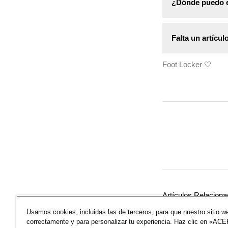
¿Dónde puedo e
También puede co
Tenga en cuenta 
Su factura le se
actualizarse.
Falta un artícul
una factura adici
Foot Locker 🤍
Su pedido puede 
correos de envío
Si todos los paq
investigaremos.
Artículos Relacion
Usamos cookies, incluidas las de terceros, para que nuestro sitio w
Pagos & Métodos
correctamente y para personalizar tu experiencia. Haz clic en «A