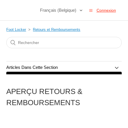
Français (Belgique)
Connexion
Foot Locker
Retours et Remboursements
Articles Dans Cette Section
Aperçu Retours & Remboursements
APERÇU RETOURS &
Comment retourner un article
REMBOURSEMENTS
Remboursements
Dommages, Défauts & Articles incorrects