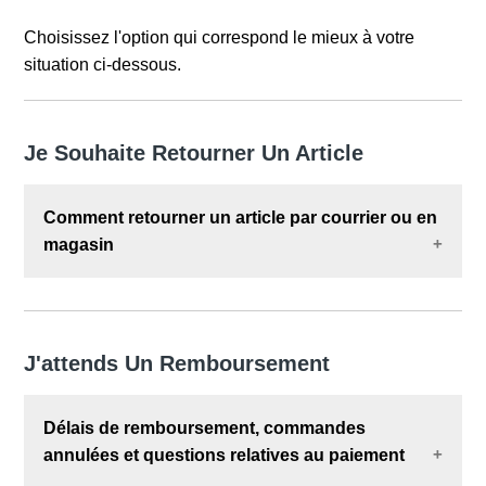
Choisissez l'option qui correspond le mieux à votre
situation ci-dessous.
Je Souhaite Retourner Un Article
Comment retourner un article par courrier ou en
magasin
Pour en savoir plus sur les options de retour
disponibles, veuillez consulter notre article
Comment retourner un article.
J'attends Un Remboursement
Délais de remboursement, commandes
annulées et questions relatives au paiement