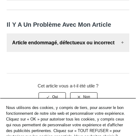
Pour en savoir plus sur les délais de
remboursement et les questions relatives au
paiement, veuillez consulter notre article
Il Y A Un Problème Avec Mon Article
Remboursements
.
Article endommagé, défectueux ou incorrect
Pour en savoir plus sur la marche à suivre en cas
d'article endommagé, défectueux ou incorrect,
veuillez consulter notre article
Dommages, Défauts
& Articles incorrects.
Cet article vous a-t-il été utile ?
Nous utilisons des cookies, y compris de tiers, pour assurer le bon
fonctionnement de notre site web et personnaliser votre expérience.
Cliquez sur « OK » pour autoriser tous les cookies, y compris ceux
Retour en haut
qui nous permettent de personnaliser votre expérience et d'afficher
des publicités pertinentes. Cliquez sur « TOUT REFUSER » pour