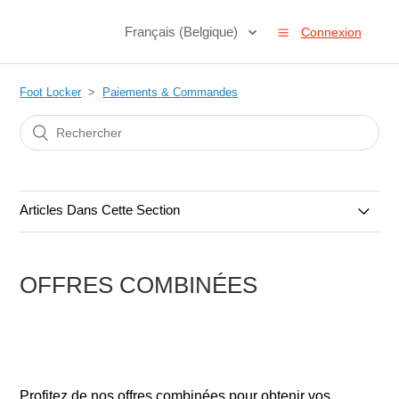
Français (Belgique)
Connexion
Foot Locker
Paiements & Commandes
Articles Dans Cette Section
Commandes & Annulations
OFFRES COMBINÉES
Paiements & Méthodes de paiement
Cartes Cadeaux
Codes promotionnels et réductions
Profitez de nos offres combinées pour obtenir vos