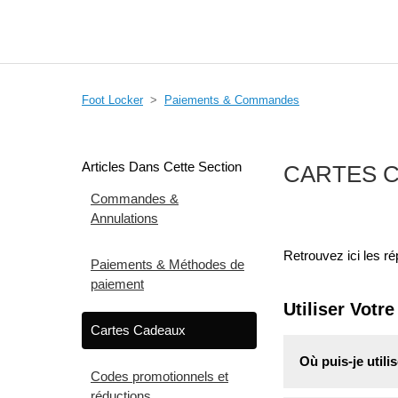
Foot Locker
Paiements & Commandes
Articles Dans Cette Section
CARTES 
Commandes &
Annulations
Retrouvez ici les r
Paiements & Méthodes de
paiement
Utiliser Votr
Cartes Cadeaux
Où puis‑je util
Codes promotionnels et
réductions