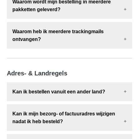
Waarom wordt mijn bestelling in meerdere
Om te zien wie uw bestelling bezorgt:
pakketten geleverd?
Controleer uw verzendbevestiging per e-mail
Of gebruik onze
Bestelstatus-tool
Als u meerdere artikelen bestelt, kunnen deze uit
Waarom heb ik meerdere trackingmails
verschillende magazijnen afkomstig zijn.
ontvangen?
Elk artikel wordt afzonderlijk verzonden en u
ontvangt
per pakket
een aparte trackingmail.
Elk pakket heeft
een eigen trackingnummer
. Als
uw bestelling uit meerdere zendingen bestaat,
ontvangt u voor elk pakket een aparte trackingmail.
Adres- & Landregels
Kan ik bestellen vanuit een ander land?
U moet bestellen via de website van het land
waar
Kan ik mijn bezorg- of factuuradres wijzigen
uw bestelling naartoe moet worden verzonden
.
nadat ik heb besteld?
Wilt u laten bezorgen in België? Plaats uw
bestelling dan via de Belgische website.
Helaas kunnen wij het bezorg- of factuuradres
niet