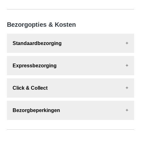
Bezorgopties & Kosten
Standaardbezorging
Geschatte levertijd:
2–4 werkdagen
Expressbezorging
Verzendkosten:
€4,99 voor bestellingen onder €74,99
Geschatte levertijd:
1–2 werkdagen
Click & Collect
Gratis voor bestellingen vanaf €74,99
Kosten:
€9,99
Geschatte levertijd:
Tot 6 werkdagen
Bezorgbeperkingen
Kosten:
Gratis
Beschikbaar bij deelnemende Foot Locker-winkels,
indien selecteerbaar bij het afrekenen.
Meer
Wij leveren aan huis- of werkadressen in
informatie over Click & Collect.