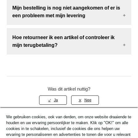
retourneert, worden de verzendkosten niet
Mijn bestelling is nog niet aangekomen of er is
terugbetaald.
een probleem met mijn levering
Voor hulp bij ontbrekende pakketten,
Hoe retourneer ik een artikel of controleer ik
trackingproblemen, niet ontvangen artikelen of
mijn terugbetaling?
bestellingen die aan ons zijn teruggestuurd,
raadpleeg ons artikel
Bezorgproblemen
.
Voor informatie over het starten van een retour en
terugbetalingstermijnen raadpleeg ons artikel
Retouren & Terugbetalingen
.
Was dit artikel nuttig?
We gebruiken cookies, ook van derden, om onze website draaiende te
houden en uw ervaring persoonlijker te maken. Klik op "OK!" om alle
Terug naar boven
cookies in te schakelen, inclusief de cookies die ons helpen uw
ervaring te personaliseren en advertenties te tonen die voor u relevant