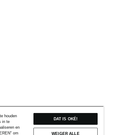
 te houden
DAT IS OKÉ!
 in te
naliseren en
EIGEREN" om
WEIGER ALLE