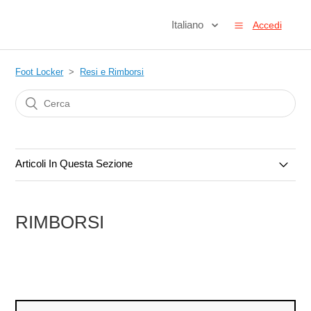
Italiano
Accedi
Foot Locker
Resi e Rimborsi
Articoli In Questa Sezione
Panoramica Resi e Rimborsi
RIMBORSI
Come Restituire un Articolo
Rimborsi
Articoli Danneggiati, Difettosi ed Errati