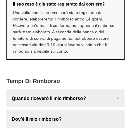
Il suo reso è già stato registrato dal corriere?
Una volta che il suo reso sarà stato registrato dal
corriere, elaboreremo il rimborso entro 14 giorni.
Riceverà un'e-mail di conferma non appena il rimborso
sarà stato elaborato. A seconda della banca o del
fornitore di servizi di pagamento, potrebbero essere
necessari ulteriori 3-10 giorni lavorativi prima che il
rimborso sia visibile sul conto.
Tempi Di Rimborso
Quando riceverò il mio rimborso?
Una volta che il pacco è stato scansionato dal
Dov'è il mio rimborso?
corriere o l'articolo è stato restituito in negozio,
potremmo impiegare fino a
14 giorni
per elaborare