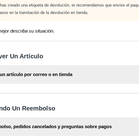
has creado una etiqueta de devolución, te recomendamos que envíes el paqu
rasos en la tramitación de la devolución en tienda.
mejor describa su situación.
ver Un Artículo
n artículo por correo o en tienda
ión sobre cómo devolver un artículo por correo o en tienda está dispo
volver un Artículo
.
ando Un Reembolso
bolso, pedidos cancelados y preguntas sobre pagos