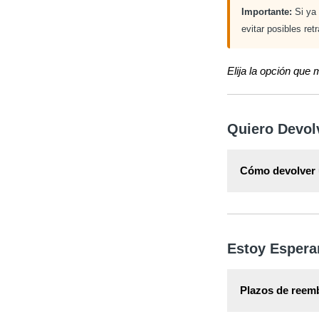
Importante:
Si ya 
evitar posibles ret
Elija la opción que 
Quiero Devol
Cómo devolver u
Toda la informac
artículo
Cómo De
Estoy Esper
Plazos de reem