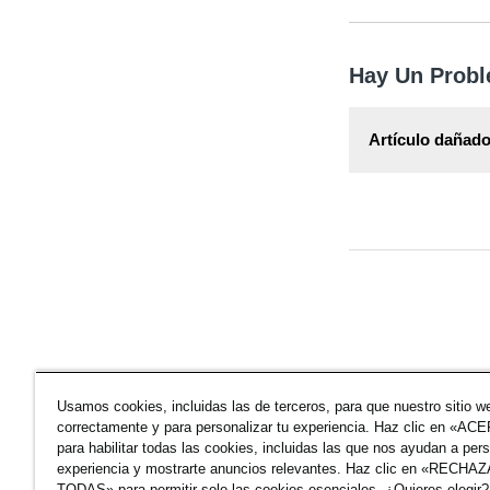
Toda la informac
artículo
Reembo
Hay Un Probl
Artículo dañado
Toda la informac
disponible en nue
Usamos cookies, incluidas las de terceros, para que nuestro sitio w
correctamente y para personalizar tu experiencia. Haz clic en «A
para habilitar todas las cookies, incluidas las que nos ayudan a pers
Artículos Relacion
experiencia y mostrarte anuncios relevantes. Haz clic en «RECHA
TODAS» para permitir solo las cookies esenciales. ¿Quieres elegir?