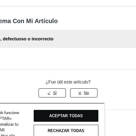
ión sobre plazos, métodos de pago y pedidos cancelados está dispon
lsos
.
ema Con Mi Artículo
, defectuoso o incorrecto
ión sobre cómo gestionar artículos dañados, defectuosos o incorrect
stro artículo
Artículos Dañados, Defectuosos e Incorrectos
.
¿Fue útil este artículo?
eb funcione
ACEPTAR TODAS
CEPTAR»
onalizar tu
ados
ZAR
RECHAZAR TODAS
 Haz clic