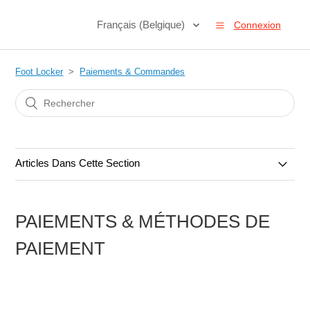
Français (Belgique)
Connexion
Foot Locker
Paiements & Commandes
Articles Dans Cette Section
Commandes & Annulations
PAIEMENTS & MÉTHODES DE
Paiements & Méthodes de paiement
PAIEMENT
Cartes Cadeaux
Codes promotionnels et réductions