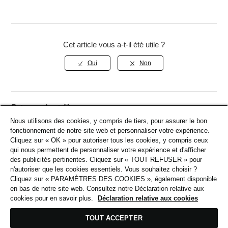
sécurité.
automatiquement traité avec la carte ou le mode de
Si un montant a été débité mais que votre
paiement que vous avez saisi lors de l'inscription.
commande n'a pas été confirmée, contactez‑nous
Veuillez vous assurer que vos informations sont
avec les 4 derniers chiffres de votre carte.
Cet article vous a-t-il été utile ?
correctes et que vous disposez de fonds suffisants.
Si le paiement échoue, un autre gagnant sera
sélectionné automatiquement.
Retour en haut
Nous utilisons des cookies, y compris de tiers, pour assurer le bon
fonctionnement de notre site web et personnaliser votre expérience.
Cliquez sur « OK » pour autoriser tous les cookies, y compris ceux
Articles Associés
qui nous permettent de personnaliser votre expérience et d'afficher
des publicités pertinentes. Cliquez sur « TOUT REFUSER » pour
n'autoriser que les cookies essentiels. Vous souhaitez choisir ?
Aperçu Retours & Remboursements
Cliquez sur « PARAMÈTRES DES COOKIES », également disponible
en bas de notre site web. Consultez notre Déclaration relative aux
Expédition & Livraison
cookies pour en savoir plus.
Déclaration relative aux cookies
Codes promotionnels et réductions
TOUT ACCEPTER