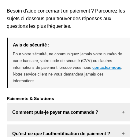
Besoin d'aide concernant un paiement ? Parcourez les
Offres combinées
sujets ci-dessous pour trouver des réponses aux
questions les plus fréquentes.
Avis de sécurité :
Pour votre sécurité, ne communiquez jamais votre numéro de
carte bancaire, votre code de sécurité (CVV) ou d'autres
informations de paiement lorsque vous nous
contactez-nous
.
Notre service client ne vous demandera jamais ces
informations.
Paiements & Solutions
Comment puis-je payer ma commande ?
Nous souhaitons vous offrir un paiement simple et
Qu'est-ce que l'authentification de paiement ?
sécurisé. Lors du passage en caisse, vous pouvez