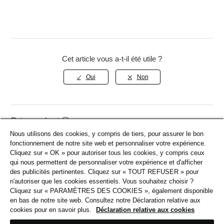
Si vous gagnez un tirage au sort, le paiement est
chiffres de votre carte.
automatiquement traité avec la carte ou le mode de
paiement que vous avez saisi lors de l'inscription.
Veuillez vous assurer que vos informations sont
correctes et que vous disposez de fonds suffisants.
Cet article vous a-t-il été utile ?
Si le paiement échoue, un autre gagnant sera
sélectionné automatiquement.
Retour en haut
Nous utilisons des cookies, y compris de tiers, pour assurer le bon
fonctionnement de notre site web et personnaliser votre expérience.
Cliquez sur « OK » pour autoriser tous les cookies, y compris ceux
Articles Associés
qui nous permettent de personnaliser votre expérience et d'afficher
des publicités pertinentes. Cliquez sur « TOUT REFUSER » pour
n'autoriser que les cookies essentiels. Vous souhaitez choisir ?
Aperçu Retours & Remboursements
Cliquez sur « PARAMÈTRES DES COOKIES », également disponible
en bas de notre site web. Consultez notre Déclaration relative aux
Expédition & Livraison
cookies pour en savoir plus.
Déclaration relative aux cookies
Codes promotionnels et réductions