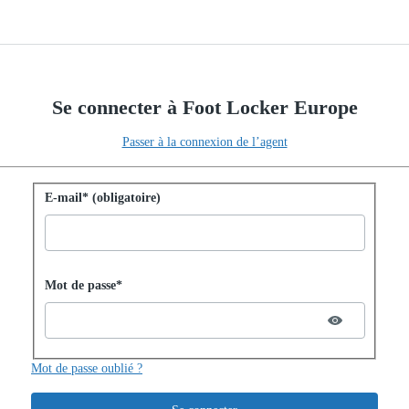
Se connecter à Foot Locker Europe
Passer à la connexion de l’agent
Se connecter avec un mot de passe
E-mail* (obligatoire)
Password hidden
Mot de passe*
Mot de passe oublié ?