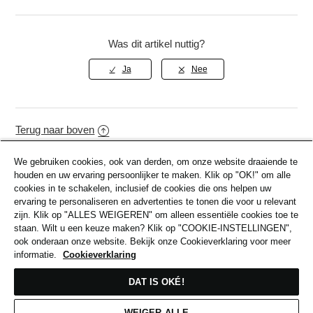
De promotie- of kortingscode die je probeert te
Was dit artikel nuttig?
gebruiken
Het artikel dat je wilt kopen, inclusief de
artikelcode (te vinden onder de
productafbeelding)
Terug naar boven
We gebruiken cookies, ook van derden, om onze website draaiende te
houden en uw ervaring persoonlijker te maken. Klik op "OK!" om alle
Verwante Artikelen
cookies in te schakelen, inclusief de cookies die ons helpen uw
ervaring te personaliseren en advertenties te tonen die voor u relevant
zijn. Klik op "ALLES WEIGEREN" om alleen essentiële cookies toe te
Betalingen & Betaalmethoden
staan. Wilt u een keuze maken? Klik op "COOKIE-INSTELLINGEN",
ook onderaan onze website. Bekijk onze Cookieverklaring voor meer
Een Artikel Retourneren
informatie.
Cookieverklaring
Verzending
DAT IS OKÉ!
Mijn Account
WEIGER ALLE