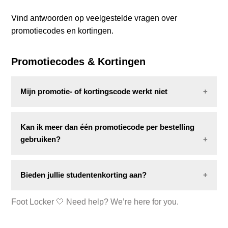
Vind antwoorden op veelgestelde vragen over
Combo-deals
promotiecodes en kortingen.
Promotiecodes & Kortingen
Mijn promotie- of kortingscode werkt niet
Werkt je code niet? De meest voorkomende
Kan ik meer dan één promotiecode per bestelling
redenen zijn:
gebruiken?
Het artikel is al in de aanbieding of uitgesloten
Nee, je kunt per bestelling maar één promotiecode
van de actie
Bieden jullie studentenkorting aan?
gebruiken.
De code is verlopen
De code is al gebruikt
Foot Locker 🤍 Need help? We’re here for you.
Momenteel bieden wij geen studentenkorting aan.
Geldt dit niet? Neem dan
contact met
ons op en
geef het volgende door: