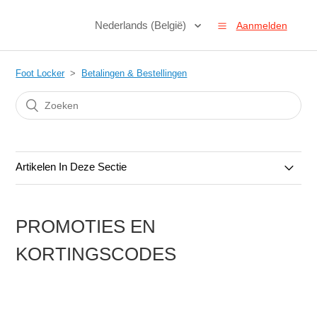
Nederlands (België)
Aanmelden
Foot Locker
Betalingen & Bestellingen
Artikelen In Deze Sectie
Bestellingen & Annuleringen
PROMOTIES EN
Betalingen & Betaalmethoden
KORTINGSCODES
Cadeaukaarten
Promoties en Kortingscodes