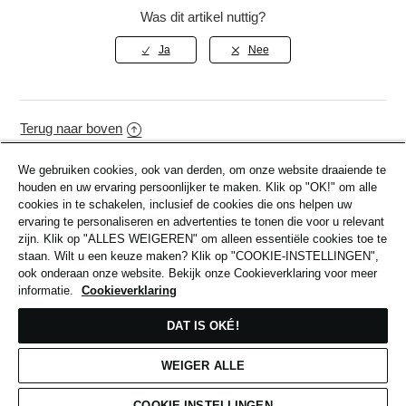
Was dit artikel nuttig?
Terug naar boven
We gebruiken cookies, ook van derden, om onze website draaiende te
houden en uw ervaring persoonlijker te maken. Klik op "OK!" om alle
Verwante Artikelen
cookies in te schakelen, inclusief de cookies die ons helpen uw
ervaring te personaliseren en advertenties te tonen die voor u relevant
zijn. Klik op "ALLES WEIGEREN" om alleen essentiële cookies toe te
Verzending
staan. Wilt u een keuze maken? Klik op "COOKIE-INSTELLINGEN",
ook onderaan onze website. Bekijk onze Cookieverklaring voor meer
Overzicht Retouren & Terugbetalingen
informatie.
Cookieverklaring
Beschadigde, Defecte & Verkeerde Artikelen
DAT IS OKÉ!
Een Artikel Retourneren
WEIGER ALLE
Cadeaukaarten
COOKIE-INSTELLINGEN