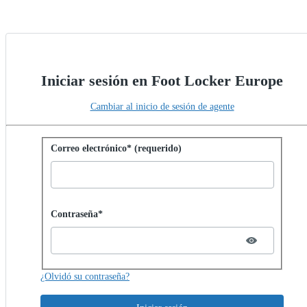
Iniciar sesión en Foot Locker Europe
Cambiar al inicio de sesión de agente
Iniciar sesión con contraseña
Correo electrónico* (requerido)
Password hidden
Contraseña*
¿Olvidó su contraseña?