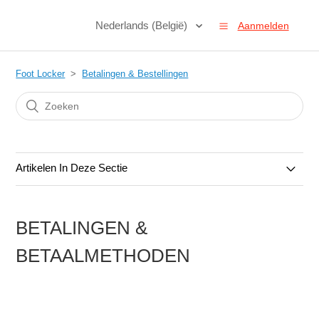
Nederlands (België)
Aanmelden
Foot Locker
Betalingen & Bestellingen
Artikelen In Deze Sectie
Bestellingen & Annuleringen
BETALINGEN &
Betalingen & Betaalmethoden
BETAALMETHODEN
Cadeaukaarten
Promoties en Kortingscodes