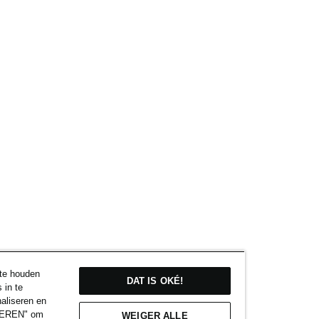
 te houden
DAT IS OKÉ!
 in te
naliseren en
EIGEREN" om
WEIGER ALLE