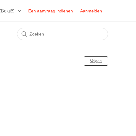
(België)
Een aanvraag indienen
Aanmelden
Volgen